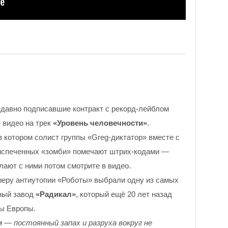
едавно подписавшие контракт с рекорд-лейблом
е видео на трек
«Уровень человечности»
.
 в котором солист группы «Greg-диктатор» вместе с
испеченных «зомби» помечают штрих-кодами —
елают с ними потом смотрите в видео.
еру антиутопии «Роботы» выбрали одну из самых
ный завод
«Радикал»
, который ещё 20 лет назад
ы Европы.
ем — постоянный запах и разруха вокруг не