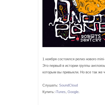
1 ноября состоялся релиз нового min
Это первый в истории группы англоязы
которым вы привыкли. Но все так же ч
Слушать:
SoundCloud
Купить:
iTunes
,
Google
.