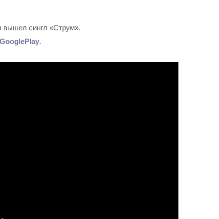
ы вышел сингл «Струм».
GooglePlay
.