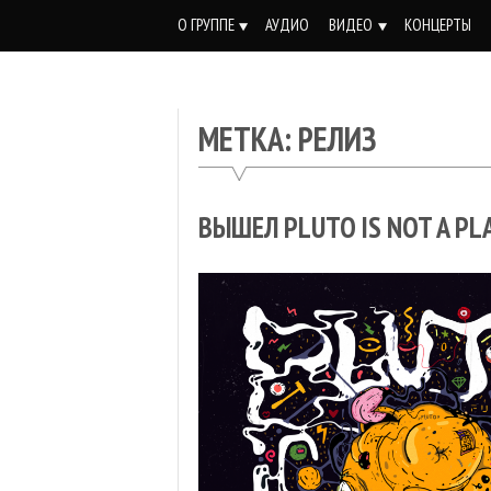
Skip
О ГРУППЕ
АУДИО
ВИДЕО
КОНЦЕРТЫ
to
content
МЕТКА:
РЕЛИЗ
ВЫШЕЛ PLUTO IS NOT A PL