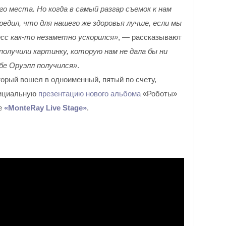
о места. Но когда в самый разгар съемок к нам
редил, что для нашего же здоровья лучше, если мы
есс как-то незаметно ускорился»
, — рассказывают
олучили картинку, которую нам не дала бы ни
ебе Оруэлл получился»
.
торый вошел в одноименный, пятый по счету,
ициальную
презентацию нового альбома
«Роботы»
бе
«MonteRay Live Stage»
.