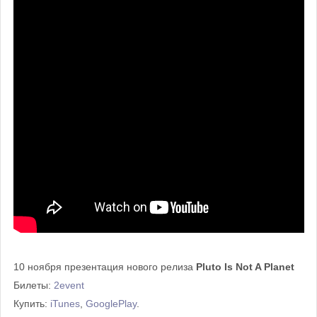
10 ноября презентация нового релиза
Pluto Is Not A Planet
Билеты:
2event
Купить:
iTunes
,
GooglePlay
.