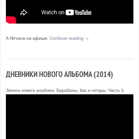
«Robots
А Nirvana на афише:
Continue reading
→
Don’t
Cry
на
NIRVANA
ДНЕВНИКИ НОВОГО АЛЬБОМА (2014)
Big
Rock
Запись нового альбома. Барабаны, бас и гитары. Часть 1:
Show»