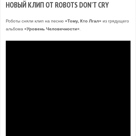
НОВЫЙ КЛИП ОТ ROBOTS DON’T CRY
Роботы сняли клип на песню
«Тому, Кто Лгал»
из грядущего
альбома
«Уровень Человечности»
.