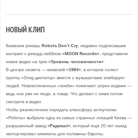
НОВЫЙ КЛИП
Киевские рокеры
Robots Don’t Cry
, недавно подписавшие
контракт с рекорд-лейблом
«MOON Records»
, представили
новое видео на трек
«Уровень человечности»
.
В центре сюжета — киевский
«1984»
, в котором солист
группы «Greg-диктатор» вместе с музыкантами зомбирует
людей. Новоиспеченных «зомби» помечают штрих-кодами —
ведь они уже не люди, а товар. Что делают с ними потом
смотрите в видео.
Чтобы реалистичнее передать атмосферу антиутопии
«Роботы» выбрали одну из самых странных локаций Киева —
разрушенный завод
«Радикал»
, который ещё 20 лет назад
экспортировал химикаты для половины Европы.