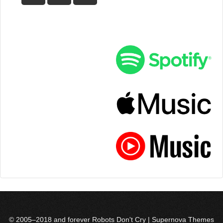
© 2005–2018 and forever Robots Don't Cry
|
Supernova Themes